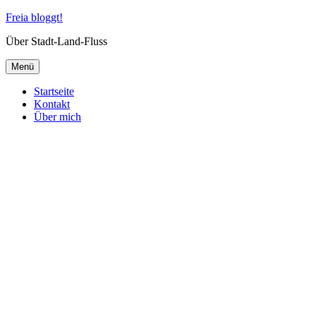
Zum
Freia bloggt!
Inhalt
Über Stadt-Land-Fluss
springen
Menü
Startseite
Kontakt
Über mich