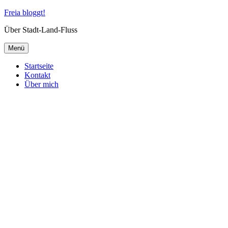
Zum
Freia bloggt!
Inhalt
Über Stadt-Land-Fluss
springen
Menü
Startseite
Kontakt
Über mich