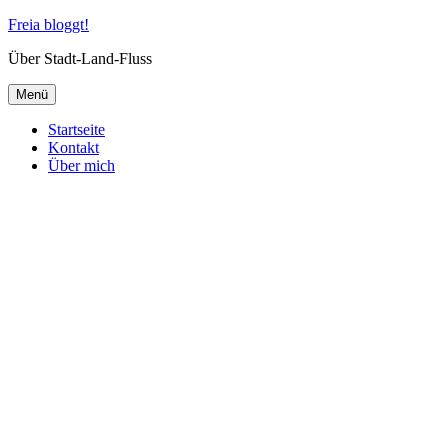
Zum
Freia bloggt!
Inhalt
Über Stadt-Land-Fluss
springen
Menü
Startseite
Kontakt
Über mich